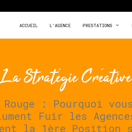
ACCUEIL
L’AGENCE
PRESTATIONS
 Rouge : Pourquoi vou
lument Fuir les Agence
ent la 1ère Position 