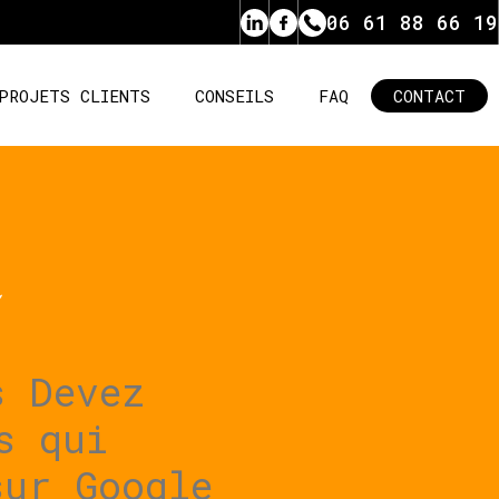
06 61 88 66 19
PROJETS CLIENTS
CONSEILS
FAQ
CONTACT
s Devez
s qui
sur Google