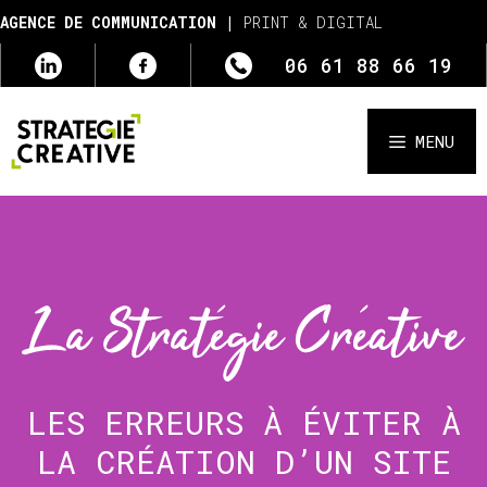
Aller
AGENCE DE COMMUNICATION |
PRINT & DIGITAL
au
06 61 88 66 19
contenu
MENU
LES ERREURS À ÉVITER À
LA CRÉATION D’UN SITE