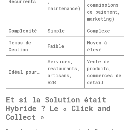
Récurrents
,
commissions
maintenance)
de paiement,
marketing)
Complexité
Simple
Complexe
Temps de
Moyen à
Faible
Gestion
élevé
Services,
Vente de
restaurants,
produits,
Idéal pour…
artisans,
commerces de
B2B
détail
Et si la Solution était
Hybride ? Le « Click and
Collect »