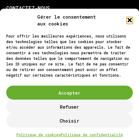
CONTACTEZ-NOUS
Gérer le consentement
NOS PRESTATIONS
aux cookies
Pour offrir les meilleures expériences, nous utilisons
CONSEILS EN COM’
des technologies telles que les cookies pour stocker
LOGO & IDENTITÉ
et/ou accéder aux informations des appareils. Le fait de
consentir à ces technologies nous permettra de traiter
SUPPORTS PRINT
des données telles que le comportement de navigation ou
les ID uniques sur ce site. Le fait de ne pas consentir
SITE INTERNET
ou de retirer son consentement peut avoir un effet
négatif sur certaines caractéristiques et fonctions.
PAGES
Accepter
L’AGENCE
Refuser
JEUX PERSONNALISÉS
RÉALISATIONS
Choisir
CONSEILS
Politique de cookies
Politique de confidentialité